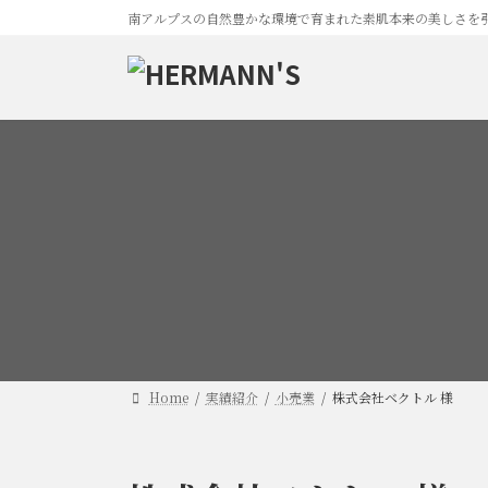
コ
ナ
南アルプスの自然豊かな環境で育まれた素肌本来の美しさを
ン
ビ
テ
ゲ
ン
ー
ツ
シ
へ
ョ
ス
ン
キ
に
ッ
移
プ
動
Home
実績紹介
小売業
株式会社ベクトル 様