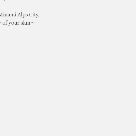
Minami Alps City,
ty of your skin～