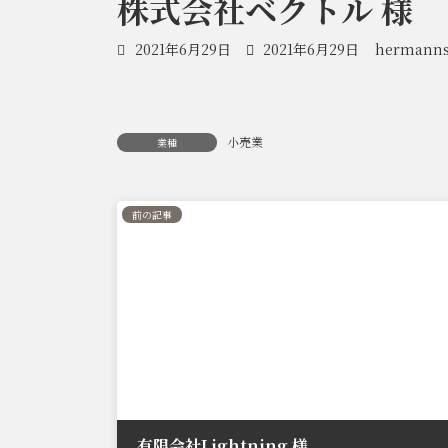
株式会社ベクトル 様
最
2021年6月29日
2021年6月29日
hermann
終
更
新
日
小売業
業種
時
:
前の記事
有限会社Lightning 様