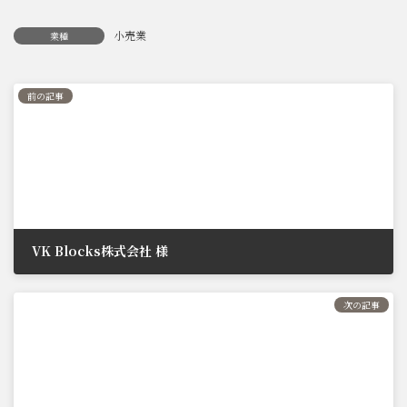
新
日
小売業
業種
時
:
前の記事
VK Blocks株式会社 様
2021年6月29日
次の記事