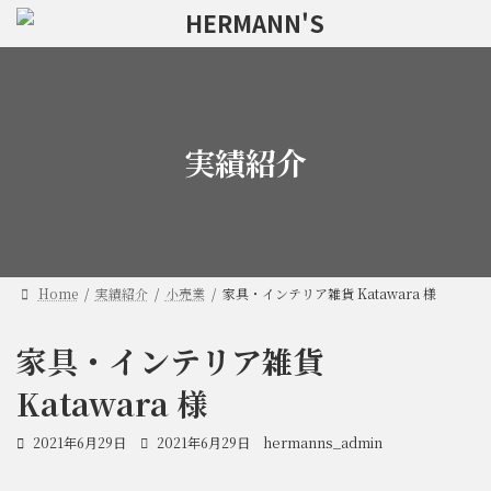
コ
ナ
ン
ビ
テ
ゲ
ン
ー
ツ
シ
へ
ョ
ス
ン
実績紹介
キ
に
ッ
移
プ
動
Home
実績紹介
小売業
家具・インテリア雑貨 Katawara 様
家具・インテリア雑貨
Katawara 様
最
2021年6月29日
2021年6月29日
hermanns_admin
終
更